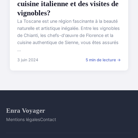
cuisine italienne et des visites de
vignobles?
La Toscane est une région fascinante à la beauté
naturelle et artistique inégalée. Entre les vignobles
de Chianti, les chefs-d'œuvre de Florence et la
cuisine authentique de Sienne, vous êtes assurés
...
3 juin 2024
5 min de lecture →
Enra Voyager
Mentions légales
Contact