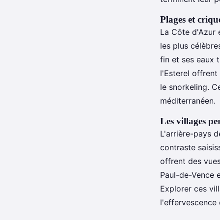
Plages et criq
La Côte d'Azur 
les plus célèbr
fin et ses eaux 
l'Esterel offren
le snorkeling. C
méditerranéen.
Les villages pe
L'arrière-pays d
contraste saisis
offrent des vue
Paul-de-Vence e
Explorer ces vil
l'effervescence 