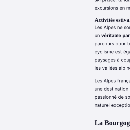
excursions en 
Activités estiv
Les Alpes ne son
un
véritable pa
parcours pour t
cyclisme est éga
paysages à coup
les vallées alp
Les Alpes franç
une destination
passionné de sp
naturel exceptio
La Bourgogn