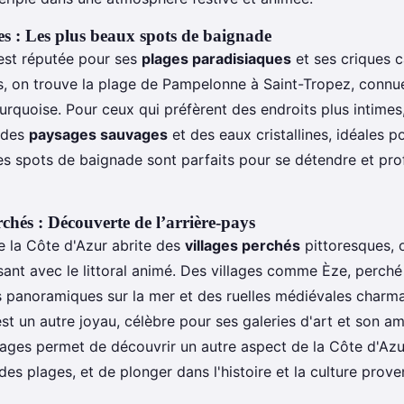
ues : Les plus beaux spots de baignade
est réputée pour ses
plages paradisiaques
et ses criques 
es, on trouve la plage de Pampelonne à Saint-Tropez, connu
turquoise. Pour ceux qui préfèrent des endroits plus intimes
t des
paysages sauvages
et des eaux cristallines, idéales p
es spots de baignade sont parfaits pour se détendre et profi
rchés : Découverte de l’arrière-pays
e la Côte d'Azur abrite des
villages perchés
pittoresques, o
sant avec le littoral animé. Des villages comme Èze, perché 
s panoramiques sur la mer et des ruelles médiévales charma
st un autre joyau, célèbre pour ses galeries d'art et son 
lages permet de découvrir un autre aspect de la Côte d'Azur
des plages, et de plonger dans l'histoire et la culture prove