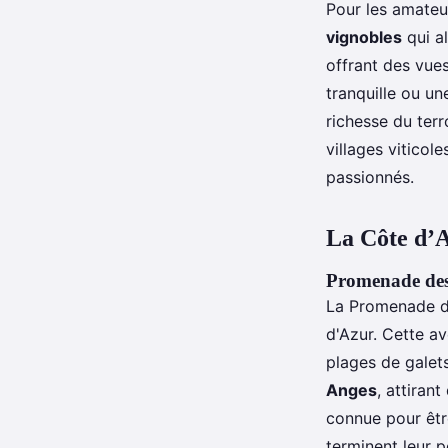
Pour les amate
vignobles
qui al
offrant des vues
tranquille ou u
richesse du ter
villages vitico
passionnés.
La Côte d’A
Promenade des 
La Promenade de
d'Azur. Cette a
plages de galets
Anges
, attiran
connue pour être
terminent leur 