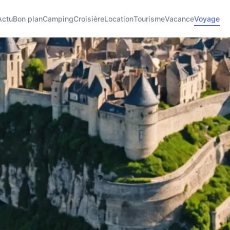
Actu
Bon plan
Camping
Croisière
Location
Tourisme
Vacance
Voyage