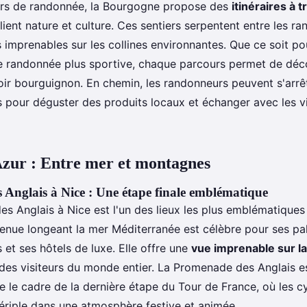
urs de randonnée, la Bourgogne propose des
itinéraires à t
lient nature et culture. Ces sentiers serpentent entre les r
 imprenables sur les collines environnantes. Que ce soit p
ne randonnée plus sportive, chaque parcours permet de déco
roir bourguignon. En chemin, les randonneurs peuvent s'arrê
les pour déguster des produits locaux et échanger avec les 
zur : Entre mer et montagnes
Anglais à Nice : Une étape finale emblématique
s Anglais à Nice est l'un des lieux les plus emblématiques
venue longeant la mer Méditerranée est célèbre pour ses pal
 et ses hôtels de luxe. Elle offre une
vue imprenable sur la
t des visiteurs du monde entier. La Promenade des Anglais 
 le cadre de la dernière étape du Tour de France, où les cy
périple dans une atmosphère festive et animée.