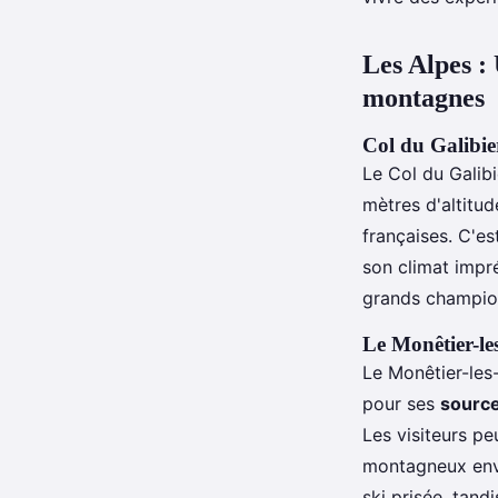
Nina
•
15 août 2024
•
7 min de lecture
Les Alpes :
montagnes
Col du Galibi
Le Col du Galibi
mètres d'altitud
françaises. C'es
son climat impré
grands champion
Le Monêtier-le
Le Monêtier-les-
pour ses
source
Les visiteurs p
montagneux envi
ski prisée, tand