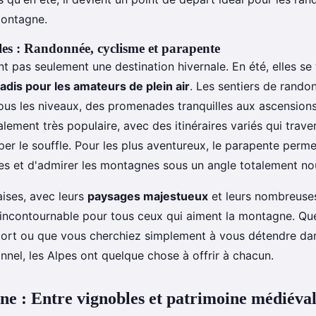
montagne.
ales : Randonnée, cyclisme et parapente
t pas seulement une destination hivernale. En été, elles se
radis pour les amateurs de plein air
. Les sentiers de rando
ous les niveaux, des promenades tranquilles aux ascensions
lement très populaire, avec des itinéraires variés qui trave
er le souffle. Pour les plus aventureux, le parapente perme
ines et d'admirer les montagnes sous un angle totalement n
aises, avec leurs
paysages majestueux
et leurs nombreuses
 incontournable pour tous ceux qui aiment la montagne. Q
ort ou que vous cherchiez simplement à vous détendre da
nnel, les Alpes ont quelque chose à offrir à chacun.
e : Entre vignobles et patrimoine médiéva