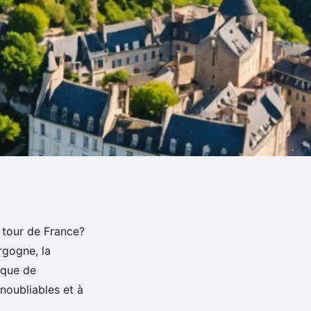
n tour de France?
rgogne, la
ique de
noubliables et à