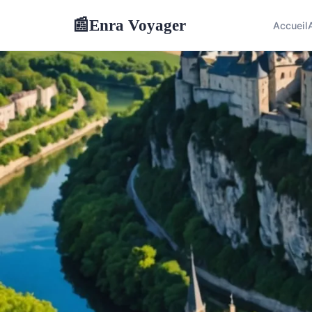
Enra Voyager
📰
Accueil