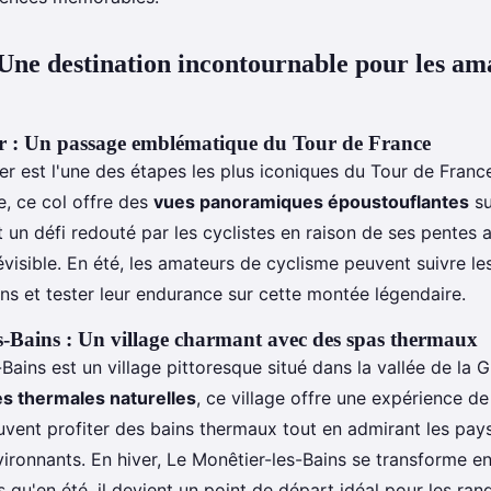
 Une destination incontournable pour les am
er : Un passage emblématique du Tour de France
er est l'une des étapes les plus iconiques du Tour de Franc
e, ce col offre des
vues panoramiques époustouflantes
su
t un défi redouté par les cyclistes en raison de ses pentes 
visible. En été, les amateurs de cyclisme peuvent suivre le
s et tester leur endurance sur cette montée légendaire.
s-Bains : Un village charmant avec des spas thermaux
Bains est un village pittoresque situé dans la vallée de la 
s thermales naturelles
, ce village offre une expérience d
euvent profiter des bains thermaux tout en admirant les pa
ronnants. En hiver, Le Monêtier-les-Bains se transforme en
is qu'en été, il devient un point de départ idéal pour les ra