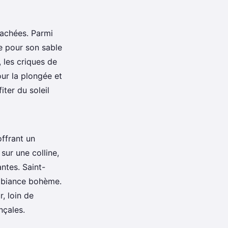
cachées. Parmi
e pour son sable
, les criques de
our la plongée et
ter du soleil
ffrant un
sur une colline,
ntes. Saint-
ambiance bohème.
, loin de
nçales.