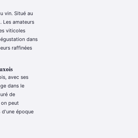
 vin. Situé au
m
. Les amateurs
s viticoles
dégustation dans
eurs raffinées
uxois
is, avec ses
age dans le
ouré de
 on peut
s d'une époque