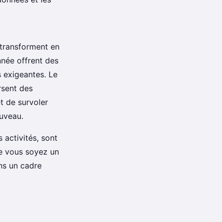
 transforment en
nnée offrent des
 exigeantes. Le
rsent des
t de survoler
ouveau.
 activités, sont
ue vous soyez un
ns un cadre
l