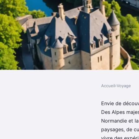
Accueil
›
Voyage
VOYAGE
Les meilleures région
Envie de découvr
Des Alpes majest
visiter lors d'un tour
Normandie et la
paysages, de cul
vivre des expér