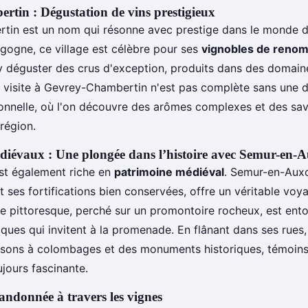
tin : Dégustation de vins prestigieux
in est un nom qui résonne avec prestige dans le monde du
gogne, ce village est célèbre pour ses
vignobles de reno
y déguster des crus d'exception, produits dans des domaine
 visite à Gevrey-Chambertin n'est pas complète sans une 
ionnelle, où l'on découvre des arômes complexes et des sav
région.
édiévaux : Une plongée dans l’histoire avec Semur-en-A
st également riche en
patrimoine médiéval
. Semur-en-Auxo
t ses fortifications bien conservées, offre un véritable voy
ge pittoresque, perché sur un promontoire rocheux, est ent
ques qui invitent à la promenade. En flânant dans ses rues,
isons à colombages et des monuments historiques, témoin
jours fascinante.
randonnée à travers les vignes