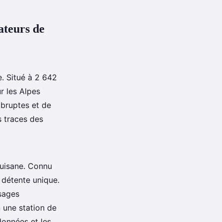
ateurs de
e. Situé à 2 642
r les Alpes
abruptes et de
s traces des
Guisane. Connu
e détente unique.
ysages
 une station de
ndonnées et les