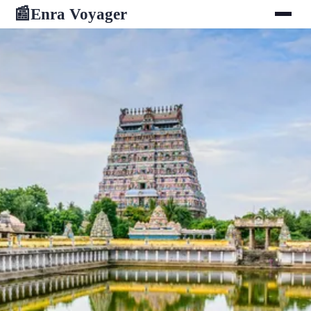
Enra Voyager
📰