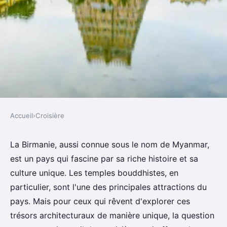
Accueil
›
Croisière
CROISIÈRE
Peut-on trouver des croisières
La Birmanie, aussi connue sous le nom de Myanmar,
est un pays qui fascine par sa riche histoire et sa
qui proposent des visites des
culture unique. Les temples bouddhistes, en
temples bouddhistes en
particulier, sont l'une des principales attractions du
Birmanie?
pays. Mais pour ceux qui rêvent d'explorer ces
trésors architecturaux de manière unique, la question
Nina
•
3 juin 2024
•
5 min de lecture